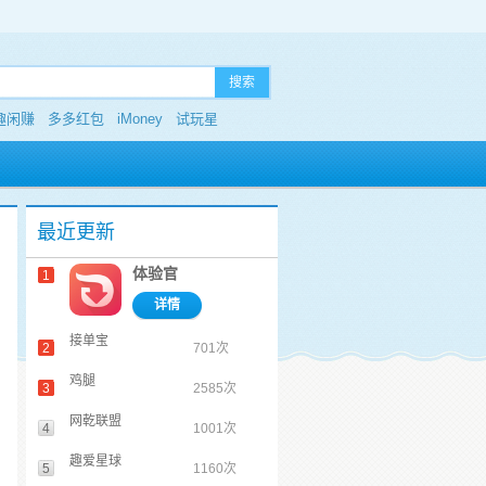
搜索
趣闲赚
多多红包
iMoney
试玩星
最近更新
体验官
1
详情
接单宝
2
701次
鸡腿
3
2585次
网乾联盟
4
1001次
趣爱星球
5
1160次