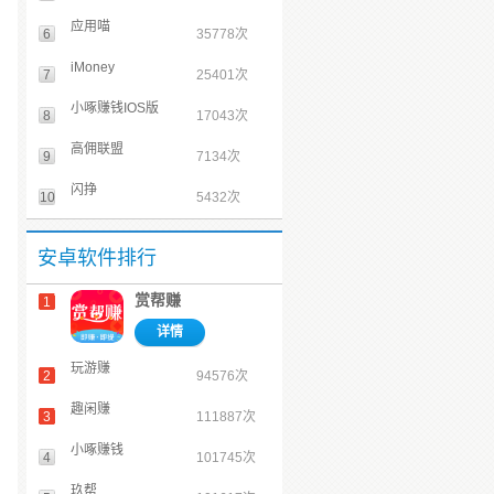
应用喵
6
35778次
iMoney
7
25401次
小啄赚钱IOS版
8
17043次
高佣联盟
9
7134次
闪挣
10
5432次
安卓软件排行
赏帮赚
1
详情
玩游赚
2
94576次
趣闲赚
3
111887次
小啄赚钱
4
101745次
玖帮