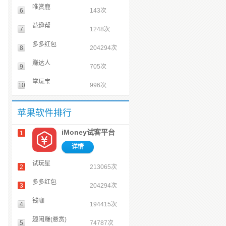
唯赏鹿
6
143次
益趣帮
7
1248次
多多红包
8
204294次
赚达人
9
705次
掌玩宝
10
996次
苹果软件排行
iMoney试客平台
1
详情
试玩星
2
213065次
多多红包
3
204294次
钱咖
4
194415次
趣闲赚(悬赏)
5
74787次