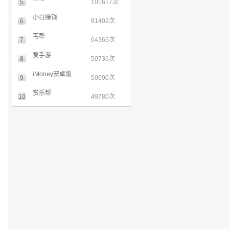
5
101617次
小白赚钱
6
81402次
丐帮
7
64365次
爱手游
8
50736次
iMoney安卓版
9
50690次
赏乐帮
10
49780次