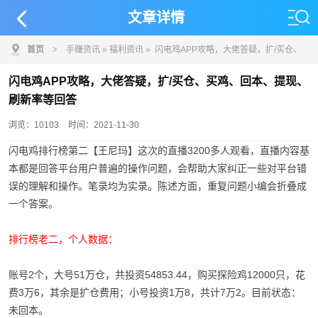
文章详情
首页
>
手赚资讯
»
福利资讯
» 闪电鸡APP攻略，大佬答疑，扩/买仓、
买鸡、回本、提现、刷新率等回答
闪电鸡APP攻略，大佬答疑，扩/买仓、买鸡、回本、提现、
刷新率等回答
浏览：10103
时间：2021-11-30
闪电鸡排行榜第二【王尼玛】这次的直播3200多人观看，直播内容基
本都是回答平台用户普遍的操作问题，会帮助大家纠正一些对平台错
误的理解和操作。笔录均为实录。陈述方面，重复问题小编会折叠成
一个答案。
排行榜老二，个人数据：
账号2个，大号51万仓，共投资54853.44，购买探险鸡12000只，花
费3万6，其余是扩仓费用；小号投资1万8，共计7万2。目前状态：
未回本。