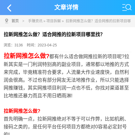
文章详情
首页
>
手赚资讯
»
项目拆解
» 拉新网推怎么做？适合网推的拉新项目哪
里找？
拉新网推怎么做？适合网推的拉新项目哪里找？
浏览：3136
时间：2023-04-25
拉新网推怎么做?
都有什么适合做网推拉新的项目呢?拉
新其实是一门利润特别高的副业项目，通常都以地推的方式
来完成，毕竟精准符合要求，人流量大作业速度快，自然利
润会很高。不过也有部分网友无法地推作业，所以只能选择
网推赚钱，其实网推项目利润一点也不低，你找对渠道甚至
比地推还暴力而且不用日晒雨淋!
拉新网推怎么做?
首先明确一点，拉新网推绝对不等于可以作弊，比如机刷、
接码之类的，是任何平台任何项目方都绝对0容易必定封号
的!