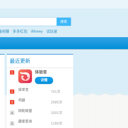
搜索
趣闲赚
多多红包
iMoney
试玩星
最近更新
体验官
1
详情
接单宝
2
701次
鸡腿
3
2585次
网乾联盟
4
1001次
趣爱星球
5
1160次