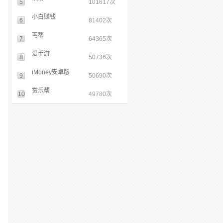
5
101617次
小白赚钱
6
81402次
丐帮
7
64365次
爱手游
8
50736次
iMoney安卓版
9
50690次
赏乐帮
10
49780次