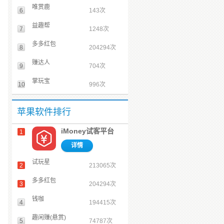
唯赏鹿
6
143次
益趣帮
7
1248次
多多红包
8
204294次
赚达人
9
704次
掌玩宝
10
996次
苹果软件排行
iMoney试客平台
1
详情
试玩星
2
213065次
多多红包
3
204294次
钱咖
4
194415次
趣闲赚(悬赏)
5
74787次