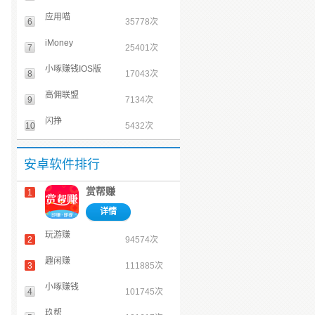
应用喵
6
35778次
iMoney
7
25401次
小啄赚钱IOS版
8
17043次
高佣联盟
9
7134次
闪挣
10
5432次
安卓软件排行
赏帮赚
1
详情
玩游赚
2
94574次
趣闲赚
3
111885次
小啄赚钱
4
101745次
玖帮