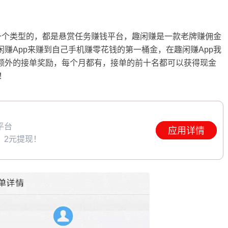
于一个类型的，都是悬赏任务赚钱平台，趣闲赚是一款老牌赚佣金
赚App来赚到自己手机赚零花钱的第一桶金，在趣闲赚App我
额外的接单奖励，每个月都有，接单的前十名都可以获得现金
！
平台
应用详情
、2元提现！