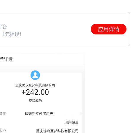
平台
应用详情
、1元提现！