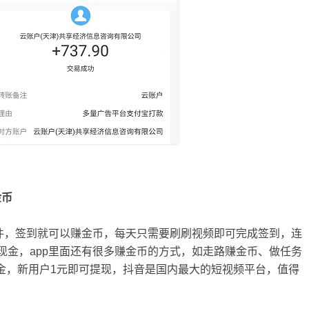
金币
软件，签到就可以赚金币，每天只需要刷刷视频即可完成签到，连
现金，app里面还有很多赚金币的方式，如走路赚金币、做任务
金，新用户1元即可提现，抖音是国内最大的短视频平台，值得