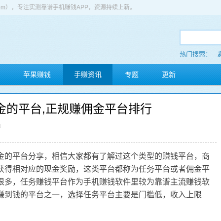
app.com），专注实测靠谱手机赚钱APP，资源持续上新。
热门搜索：
苹果赚钱
手赚资讯
专题
更新
佣金的平台,正规赚佣金平台排行
4
佣金的平台分享，相信大家都有了解过这个类型的赚钱平台，商
获得相对应的现金奖励，这类平台都称为任务平台或者佣金平
很多，任务赚钱平台作为手机赚钱软件里较为靠谱主流赚钱软
赚到钱的平台之一，选择任务平台主要是门槛低，收入上限