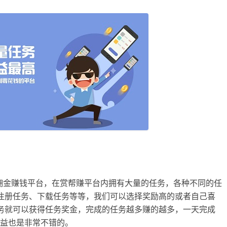
的佣金赚钱平台，在赏帮赚平台内拥有大量的任务，各种不同的任
注册任务、下载任务等等，我们可以选择奖励高的或者自己喜
务就可以获得任务奖金，完成的任务越多赚的越多，一天完成
收益也是非常不错的。