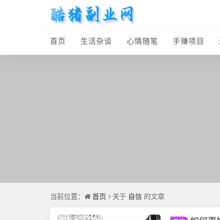
首页
生活杂谈
心情随笔
手赚项目
当前位置：
首页
关于
自信
的文章