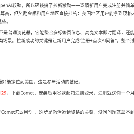
最近正和OpenAI较劲，所以砸钱搞了拉新激励——邀请新用户完成注册并简
不算高，但奖励金额和用户地区直接挂钩：美国地区用户能拿到顶格
低些。
t不是普通浏览器，它能整合多标签页信息、高亮文本即时翻译，还
类场景。拉新成功的关键是让新用户完成“注册+首次AI问答”，整个
最好能定位到美国，这是参与活动的基础。
129
，下载Comet，安装后用谷歌邮箱注册登录，注册就送你一个
Comet怎么用”），这步是激活邀请资格的关键，没问问题就拿不