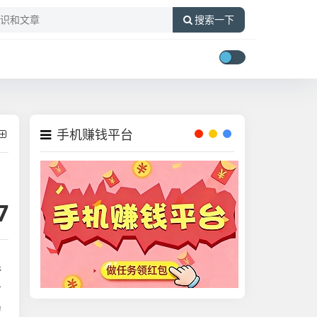
搜索一下
手机赚钱平台
7
夸
广
力