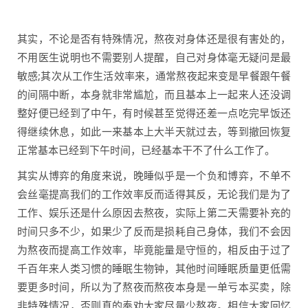
其实，不论是否有特殊情况，熬夜对身体还是很有害处的，
不用医生说明也不需要别人提醒，自己对身体毫无疑问是最
敏感;其次从工作生活效率来，通常熬夜起来变是早餐跟午餐
的间隔中断，本身就非常尴尬，而且基本上一起来人还没调
整好便已经到了中午，有时候甚至觉得还差一点吃完早饭还
得继续休息，如此一来基本上大半天就过去，等到撤回恢复
正常基本已经到下午时间，已经基本干不了什么工作了。
其实从博弈的角度来说，晚睡似乎是一个负和博弈，不单不
会丝毫提高我们的工作效率反而适得其反，无论我们是为了
工作、娱乐还是什么原因去熬夜，实际上第二天需要补充的
时间只多不少，如果少了反而是损耗自己身体，我们不会因
为熬夜而提高工作效率，毕竟能量是守恒的，相反由于过了
千百年来人类习惯的睡眠生物钟，其他时间睡眠质量更低需
要更多时间，所以为了熬夜而熬夜本身是一单亏本买卖，除
非特殊情况，否则真的奉劝大家尽量少熬夜。相信大家回忆