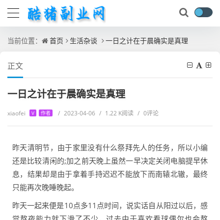
当前位置：
首页
生活杂谈
一日之计在于晨确实是真理
正文
一日之计在于晨确实是真理
xiaofei
/
2023-04-06
/
1.22 K阅读
/
0评论
V
作者
昨天清明节，由于家里没有什么祭拜先人的任务，所以小编
还是比较清闲的;加之前天晚上虽然一早决定关闭电脑提早休
息，结果却是由于拿着手持迟迟不能放下而南辕北辙，最终
只能再次晚睡晚起。
昨天一起来便是10点多11点时间，说实话自从阳过以后，感
觉熬夜能力就下滑了不少，过去由于喜欢看球偶尔也会熬