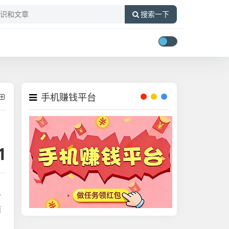
搜索一下
手机赚钱平台
1
个
面