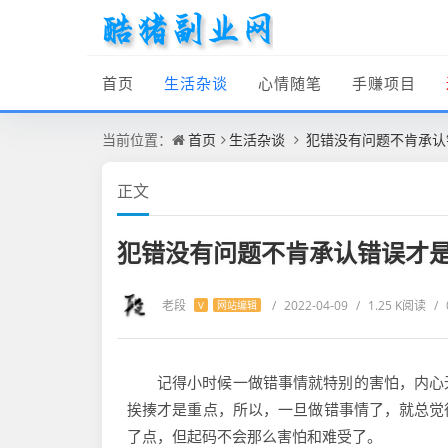
首页
生活杂谈
心情随笔
手赚项目
当前位置：
首页
生活杂谈
犯错没有问题不肯承认
正文
犯错没有问题不肯承认错误才
老段
/
2022-04-09
/
1.25 K阅读
/
V
网站编辑
记得小时候一做错事情就特别的害怕，内心
挨揍才是重点，所以，一旦做错事情了，就总觉
了点，但起码不会那么害怕和难受了。