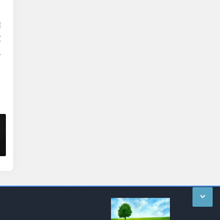
错
次
之